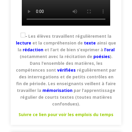
Les élèves travaillent régulièrement la
lecture
et la compréhension de
texte
ainsi que
la
rédaction
et l’art de bien s’exprimer à
l’oral
(notamment avec la récitation de
poésies
).
Dans l’ensemble des matières, les
compétences sont
vérifiées
régulièrement par
des interrogations et de petits contrôles en
fin de période. Les enseignants veillent à faire
travailler la
mémorisation
par l’apprentissage
régulier de courts textes (toutes matières
confondues).
Suivre ce lien pour voir les emplois du temps