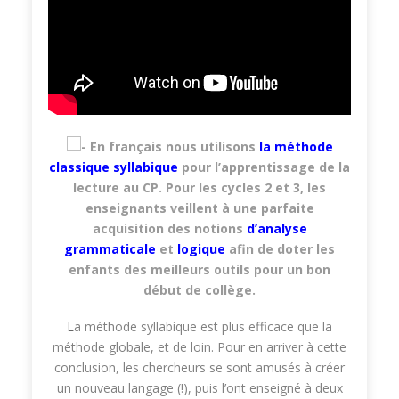
En français nous utilisons
la méthode
classique syllabique
pour l’apprentissage de la
lecture au CP. Pour les cycles 2 et 3, les
enseignants veillent à une parfaite
acquisition des notions
d’analyse
grammaticale
et
logique
afin de doter les
enfants des meilleurs outils pour un bon
début de collège.
L
a méthode syllabique est plus efficace que la
méthode globale, et de loin. Pour en arriver à cette
conclusion, les chercheurs se sont amusés à créer
un nouveau langage (!), puis l’ont enseigné à deux