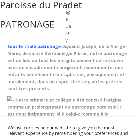
Paroisse du Pradet
PATRONAGE
Sous le triple patronage
de saint Joseph,
de la Vierge-
Marie, de sainte Germaine de Pibrac, notre patronage
est un lieu où tous les enfants peuvent se retrouver
avec un encadrement compétent, expérimenté, nos
enfants bénéficient d’un cadre sûr, physiquement et
moralement, dans un esprit chrétien, où les prêtres
sont très présents.
Notre primaire et collège a été conçu à l’origine
comme un prolongement du patronage paroissial. Il
est donc intimement lié à celui-ci comme à la
paroisse, à l’intérieur du diocèse. Il est porté
We use cookies on our website to give you the most
par
l’Association Antoine
Chevrier.
relevant experience by remembering your preferences and