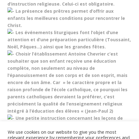
d’instruction religieuse. Celui-ci est obligatoire.
La présence des prêtres permet d’offrir aux
enfants les meilleures conditions pour rencontrer le
Christ.
Les événements liturgiques font l’objet d’une
attention et d’une préparation particulière (Toussaint,
Noël, Pâques…) ainsi que les grandes fêtes.
Choisir l’établissement Antoine Chevrier c’est
souhaiter que son enfant reçoive une éducation
complète, non seulement au niveau de
l’épanouissement de son corps et de son esprit, mais
encore de son âme. Car » le caractère propre et la
raison profonde de l’école catholique, ce pourquoi les
parents catholiques devraient la préférer, c’est
précisément la qualité de l’enseignement religieux
intégré à l’éducation des élèves « (Jean-Paul 2)
Une petite instruction concernant les leçons de
manières et de bienséances ecclésiastiques et civiles
We use cookies on our website to give you the most
sera assurée quotidiennement avant le déjeuner.
relevant experience by remembering your preferences and