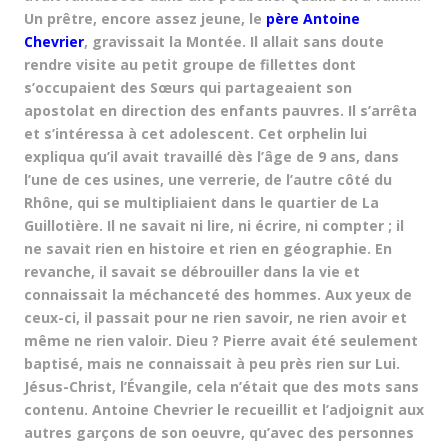
Un prêtre, encore assez jeune, le
père Antoine
Chevrier
, gravissait la Montée. Il allait sans doute
rendre visite au petit groupe de fillettes dont
s’occupaient des Sœurs qui partageaient son
apostolat en direction des enfants pauvres. Il s’arrêta
et s’intéressa à cet adolescent. Cet orphelin lui
expliqua qu’il avait travaillé dès l’âge de 9 ans, dans
l’une de ces usines, une verrerie, de l’autre côté du
Rhône, qui se multipliaient dans le quartier de La
Guillotière. Il ne savait ni lire, ni écrire, ni compter ; il
ne savait rien en histoire et rien en géographie. En
revanche, il savait se débrouiller dans la vie et
connaissait la méchanceté des hommes. Aux yeux de
ceux-ci, il passait pour ne rien savoir, ne rien avoir et
même ne rien valoir. Dieu ? Pierre avait été seulement
baptisé, mais ne connaissait à peu près rien sur Lui.
Jésus-Christ, l’Évangile, cela n’était que des mots sans
contenu. Antoine Chevrier le recueillit et l’adjoignit aux
autres garçons de son oeuvre, qu’avec des personnes