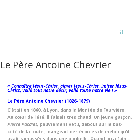
Le Père Antoine Chevrier
« Connaître Jésus-Christ, aimer Jésus-Christ, imiter Jésus-
Christ,
voilà tout notre désir, voilà toute notre vie ! »
Le Père Antoine Chevrier (1826-1879)
C’était en 1860, à Lyon, dans la Montée de Fourvière.
Au cœur de l’été, il faisait très chaud. Un jeune garçon,
Pierre Pacalet,
pauvrement vêtu, débout sur le bas-
côté de la route, mangeait des écorces de melon qu’il
avait ramassées dans une poubelle. Quand on a faim…