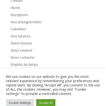
Contact
Home
Inscriptions
Nos enseignements
Calendrier
Nos Services
Notre histoire
Nous soutenir
Nous contacter
Emplois du temps
Notre règlement interieur
We use cookies on our website to give you the most
relevant experience by remembering your preferences and
repeat visits. By clicking “Accept All”, you consent to the use
of ALL the cookies. However, you may visit "Cookie
Settings" to provide a controlled consent.
Design de
Elegant Themes
| Propulsé par
Cookie Settings
Accept All